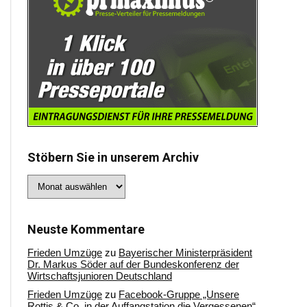
Stöbern Sie in unserem Archiv
Stöbern
Sie
in
unserem
Archiv
Neuste Kommentare
Frieden Umzüge
zu
Bayerischer Ministerpräsident
Dr. Markus Söder auf der Bundeskonferenz der
Wirtschaftsjunioren Deutschland
Frieden Umzüge
zu
Facebook-Gruppe „Unsere
Rottis & Co, in der Auffangstation die Vergessenen“