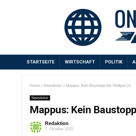
STARTSEITE
WIRTSCHAFT
POLITIK
A
Home
»
Newsticker
»
Mappus: Kein Baustopp bei Stuttgart 21
Newsticker
Mappus: Kein Baustopp 
Redaktion
7. Oktober 2010