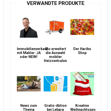
VERWANDTE PRODUKTE
Immobilienverkauf
Qio erweitert
Der Haribo
mit Makler: JA
die Auswahl
Shop
oder NEIN!
mobiler
Heizzentralen
News zum
Gratis-Aktion
Kreative
Thema
bei Lebara
Weihnachtsgeschenke