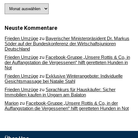
Stöbern
Sie
in
unserem
Archiv
Neuste Kommentare
Frieden Umzüge
zu
Bayerischer Ministerpräsident Dr. Markus
Söder auf der Bundeskonferenz der Wirtschaftsjunioren
Deutschland
Frieden Umzüge
zu
Facebook-Gruppe „Unsere Rottis & Co, in
der Auffangstation die Vergessenen“ hilft geretteten Hunden in
Not
Frieden Umzüge
zu
Exklusive Winterangebote: Individuelle
Gesichtsmassage bei Natalie Stahl
Frieden Umzüge
zu
Sprachkurs für Hauskäufer: Sicher
Immobilien kaufen in Ungarn am Balaton
Marion
zu
Facebook-Gruppe „Unsere Rottis & Co, in der
Auffangstation die Vergessenen“ hilft geretteten Hunden in Not