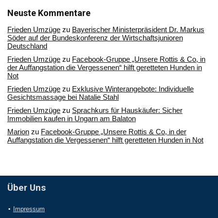
unserem
Archiv
Neuste Kommentare
Frieden Umzüge
zu
Bayerischer Ministerpräsident Dr. Markus
Söder auf der Bundeskonferenz der Wirtschaftsjunioren
Deutschland
Frieden Umzüge
zu
Facebook-Gruppe „Unsere Rottis & Co, in
der Auffangstation die Vergessenen“ hilft geretteten Hunden in
Not
Frieden Umzüge
zu
Exklusive Winterangebote: Individuelle
Gesichtsmassage bei Natalie Stahl
Frieden Umzüge
zu
Sprachkurs für Hauskäufer: Sicher
Immobilien kaufen in Ungarn am Balaton
Marion
zu
Facebook-Gruppe „Unsere Rottis & Co, in der
Auffangstation die Vergessenen“ hilft geretteten Hunden in Not
Über Uns
Impressum