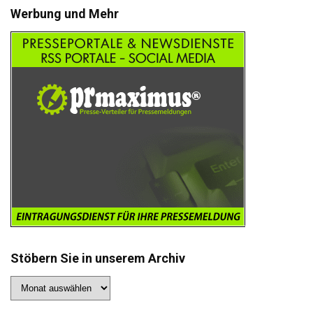
Werbung und Mehr
Stöbern Sie in unserem Archiv
Stöbern
Sie
in