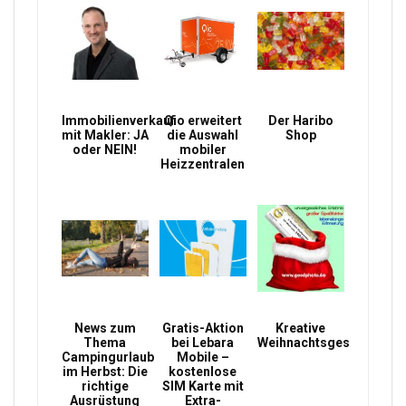
Immobilienverkauf
Qio erweitert
Der Haribo
mit Makler: JA
die Auswahl
Shop
oder NEIN!
mobiler
Heizzentralen
News zum
Gratis-Aktion
Kreative
Thema
bei Lebara
Weihnachtsgeschenke
Campingurlaub
Mobile –
im Herbst: Die
kostenlose
richtige
SIM Karte mit
Ausrüstung
Extra-