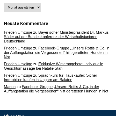
Stöbern
Sie
in
unserem
Archiv
Neuste Kommentare
Frieden Umzüge
zu
Bayerischer Ministerpräsident Dr. Markus
Söder auf der Bundeskonferenz der Wirtschaftsjunioren
Deutschland
Frieden Umzüge
zu
Facebook-Gruppe „Unsere Rottis & Co, in
der Auffangstation die Vergessenen“ hilft geretteten Hunden in
Not
Frieden Umzüge
zu
Exklusive Winterangebote: Individuelle
Gesichtsmassage bei Natalie Stahl
Frieden Umzüge
zu
Sprachkurs für Hauskäufer: Sicher
Immobilien kaufen in Ungarn am Balaton
Marion
zu
Facebook-Gruppe „Unsere Rottis & Co, in der
Auffangstation die Vergessenen“ hilft geretteten Hunden in Not