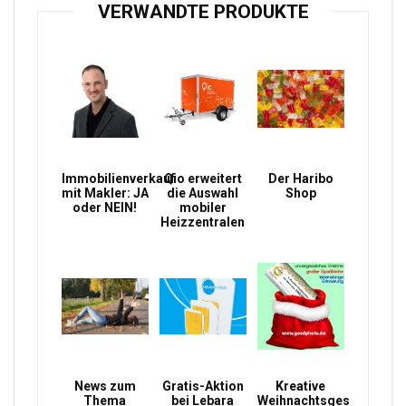
VERWANDTE PRODUKTE
Immobilienverkauf
Qio erweitert
Der Haribo
mit Makler: JA
die Auswahl
Shop
oder NEIN!
mobiler
Heizzentralen
News zum
Gratis-Aktion
Kreative
Thema
bei Lebara
Weihnachtsgeschenke