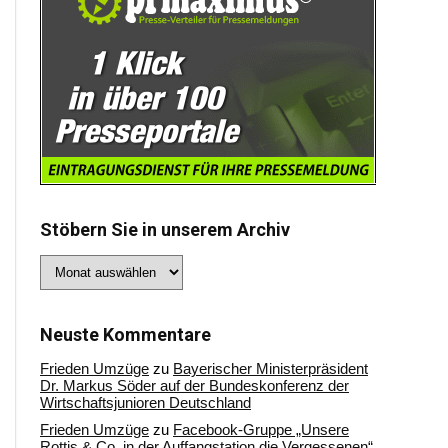
Stöbern Sie in unserem Archiv
Stöbern
Sie
in
unserem
Archiv
Neuste Kommentare
Frieden Umzüge
zu
Bayerischer Ministerpräsident
Dr. Markus Söder auf der Bundeskonferenz der
Wirtschaftsjunioren Deutschland
Frieden Umzüge
zu
Facebook-Gruppe „Unsere
Rottis & Co, in der Auffangstation die Vergessenen“