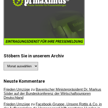
Stöbern Sie in unserem Archiv
Stöbern
Sie
in
unserem
Archiv
Neuste Kommentare
Frieden Umzüge
zu
Bayerischer Ministerpräsident Dr. Markus
Söder auf der Bundeskonferenz der Wirtschaftsjunioren
Deutschland
Frieden Umzüge
zu
Facebook-Gruppe „Unsere Rottis & Co, in