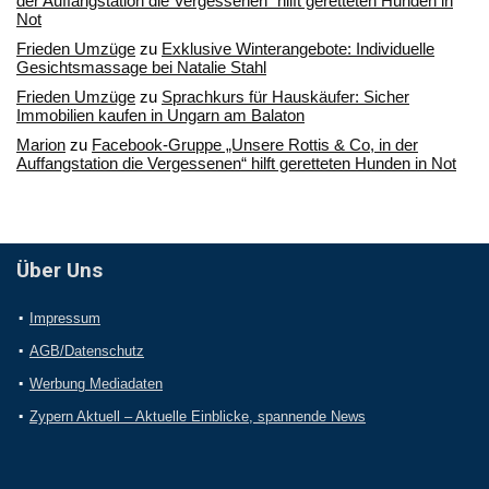
der Auffangstation die Vergessenen“ hilft geretteten Hunden in
Not
Frieden Umzüge
zu
Exklusive Winterangebote: Individuelle
Gesichtsmassage bei Natalie Stahl
Frieden Umzüge
zu
Sprachkurs für Hauskäufer: Sicher
Immobilien kaufen in Ungarn am Balaton
Marion
zu
Facebook-Gruppe „Unsere Rottis & Co, in der
Auffangstation die Vergessenen“ hilft geretteten Hunden in Not
Über Uns
Impressum
AGB/Datenschutz
Werbung Mediadaten
Zypern Aktuell – Aktuelle Einblicke, spannende News