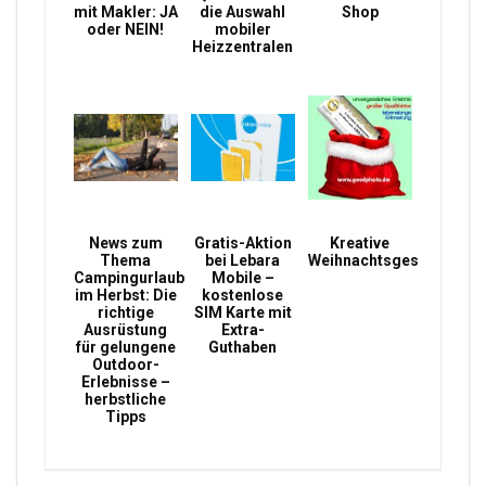
mit Makler: JA
die Auswahl
Shop
oder NEIN!
mobiler
Heizzentralen
News zum
Gratis-Aktion
Kreative
Thema
bei Lebara
Weihnachtsgeschenke
Campingurlaub
Mobile –
im Herbst: Die
kostenlose
richtige
SIM Karte mit
Ausrüstung
Extra-
für gelungene
Guthaben
Outdoor-
Erlebnisse –
herbstliche
Tipps