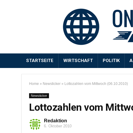
STARTSEITE
WIRTSCHAFT
POLITIK
A
Home
»
Newsticker
»
Lottozahlen vom Mittwoch (06.10.2010)
Newsticker
Lottozahlen vom Mittw
Redaktion
6. Oktober 2010