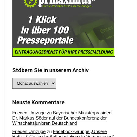
Stöbern Sie in unserem Archiv
Stöbern
Sie
in
unserem
Archiv
Neuste Kommentare
Frieden Umzüge
zu
Bayerischer Ministerpräsident
Dr. Markus Söder auf der Bundeskonferenz der
Wirtschaftsjunioren Deutschland
Frieden Umzüge
zu
Facebook-Gruppe „Unsere
Rottis & Co, in der Auffangstation die Vergessenen“