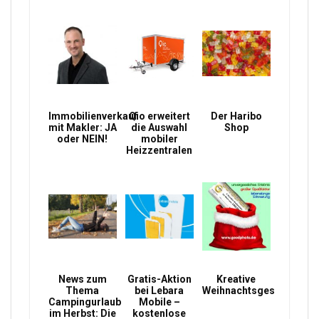
Immobilienverkauf
Qio erweitert
Der Haribo
mit Makler: JA
die Auswahl
Shop
oder NEIN!
mobiler
Heizzentralen
News zum
Gratis-Aktion
Kreative
Thema
bei Lebara
Weihnachtsgeschenke
Campingurlaub
Mobile –
im Herbst: Die
kostenlose