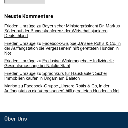
Sie
in
unserem
Archiv
Neuste Kommentare
Frieden Umzüge
zu
Bayerischer Ministerpräsident Dr. Markus
Söder auf der Bundeskonferenz der Wirtschaftsjunioren
Deutschland
Frieden Umzüge
zu
Facebook-Gruppe „Unsere Rottis & Co, in
der Auffangstation die Vergessenen“ hilft geretteten Hunden in
Not
Frieden Umzüge
zu
Exklusive Winterangebote: Individuelle
Gesichtsmassage bei Natalie Stahl
Frieden Umzüge
zu
Sprachkurs für Hauskäufer: Sicher
Immobilien kaufen in Ungarn am Balaton
Marion
zu
Facebook-Gruppe „Unsere Rottis & Co, in der
Auffangstation die Vergessenen“ hilft geretteten Hunden in Not
Über Uns