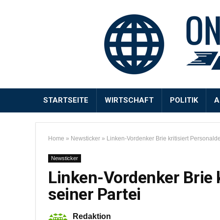
STARTSEITE
WIRTSCHAFT
POLITIK
A
Home
»
Newsticker
»
Linken-Vordenker Brie kritisiert Personalde
Newsticker
Linken-Vordenker Brie k
seiner Partei
Redaktion