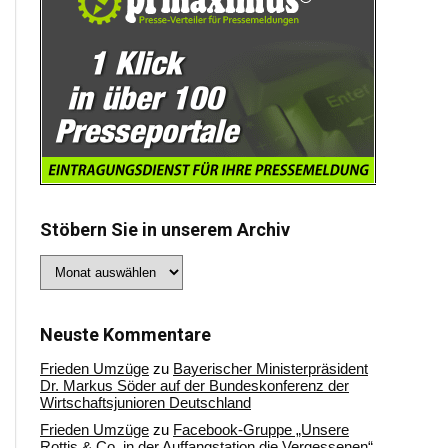
Stöbern Sie in unserem Archiv
Stöbern
Sie
in
unserem
Archiv
Neuste Kommentare
Frieden Umzüge
zu
Bayerischer Ministerpräsident
Dr. Markus Söder auf der Bundeskonferenz der
Wirtschaftsjunioren Deutschland
Frieden Umzüge
zu
Facebook-Gruppe „Unsere
Rottis & Co, in der Auffangstation die Vergessenen“