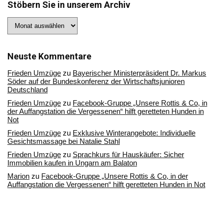
Stöbern Sie in unserem Archiv
Stöbern
Sie
in
unserem
Archiv
Neuste Kommentare
Frieden Umzüge
zu
Bayerischer Ministerpräsident Dr. Markus
Söder auf der Bundeskonferenz der Wirtschaftsjunioren
Deutschland
Frieden Umzüge
zu
Facebook-Gruppe „Unsere Rottis & Co, in
der Auffangstation die Vergessenen“ hilft geretteten Hunden in
Not
Frieden Umzüge
zu
Exklusive Winterangebote: Individuelle
Gesichtsmassage bei Natalie Stahl
Frieden Umzüge
zu
Sprachkurs für Hauskäufer: Sicher
Immobilien kaufen in Ungarn am Balaton
Marion
zu
Facebook-Gruppe „Unsere Rottis & Co, in der
Auffangstation die Vergessenen“ hilft geretteten Hunden in Not