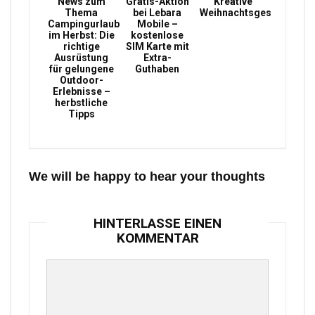
News zum
Gratis-Aktion
Kreative
Thema
bei Lebara
Weihnachtsgeschenke
Campingurlaub
Mobile –
im Herbst: Die
kostenlose
richtige
SIM Karte mit
Ausrüstung
Extra-
für gelungene
Guthaben
Outdoor-
Erlebnisse –
herbstliche
Tipps
We will be happy to hear your thoughts
HINTERLASSE EINEN
KOMMENTAR