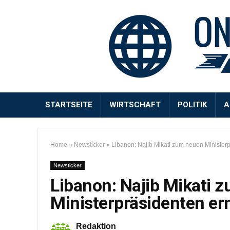
STARTSEITE
WIRTSCHAFT
POLITIK
A
Home
»
Newsticker
»
Libanon: Najib Mikati zum neuen Minister
Newsticker
Libanon: Najib Mikati 
Ministerpräsidenten er
Redaktion