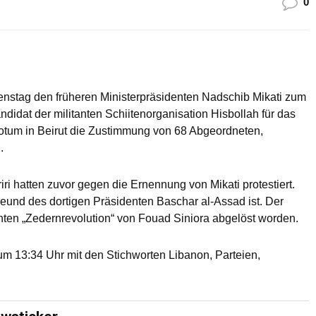
0
enstag den früheren Ministerpräsidenten Nadschib Mikati zum
didat der militanten Schiitenorganisation Hisbollah für das
otum in Beirut die Zustimmung von 68 Abgeordneten,
.
ri hatten zuvor gegen die Ernennung von Mikati protestiert.
 Freund des dortigen Präsidenten Baschar al-Assad ist. Der
nten „Zedernrevolution“ von Fouad Siniora abgelöst worden.
m 13:34 Uhr mit den Stichworten Libanon, Parteien,