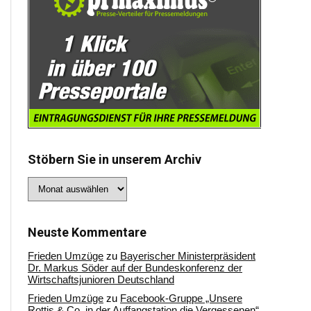
Stöbern Sie in unserem Archiv
Stöbern
Sie
in
unserem
Archiv
Neuste Kommentare
Frieden Umzüge
zu
Bayerischer Ministerpräsident
Dr. Markus Söder auf der Bundeskonferenz der
Wirtschaftsjunioren Deutschland
Frieden Umzüge
zu
Facebook-Gruppe „Unsere
Rottis & Co, in der Auffangstation die Vergessenen“