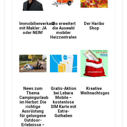
Immobilienverkauf
Qio erweitert
Der Haribo
mit Makler: JA
die Auswahl
Shop
oder NEIN!
mobiler
Heizzentralen
News zum
Gratis-Aktion
Kreative
Thema
bei Lebara
Weihnachtsgeschenke
Campingurlaub
Mobile –
im Herbst: Die
kostenlose
richtige
SIM Karte mit
Ausrüstung
Extra-
für gelungene
Guthaben
Outdoor-
Erlebnisse –