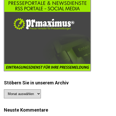
Stöbern Sie in unserem Archiv
Stöbern
Sie
in
unserem
Archiv
Neuste Kommentare