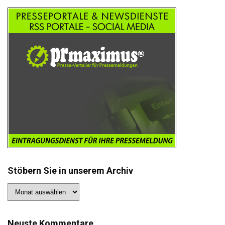
Stöbern Sie in unserem Archiv
Stöbern
Sie
in
unserem
Archiv
Neuste Kommentare