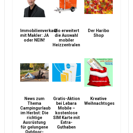
Immobilienverkauf
Qio erweitert
Der Haribo
mit Makler: JA
die Auswahl
Shop
oder NEIN!
mobiler
Heizzentralen
News zum
Gratis-Aktion
Kreative
Thema
bei Lebara
Weihnachtsgeschenke
Campingurlaub
Mobile –
im Herbst: Die
kostenlose
richtige
SIM Karte mit
Ausrüstung
Extra-
für gelungene
Guthaben
Outdoor-