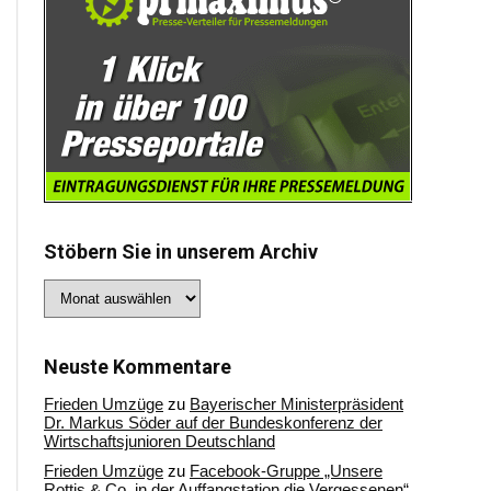
Stöbern Sie in unserem Archiv
Stöbern
Sie
in
unserem
Archiv
Neuste Kommentare
Frieden Umzüge
zu
Bayerischer Ministerpräsident
Dr. Markus Söder auf der Bundeskonferenz der
Wirtschaftsjunioren Deutschland
Frieden Umzüge
zu
Facebook-Gruppe „Unsere
Rottis & Co, in der Auffangstation die Vergessenen“