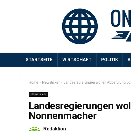
STARTSEITE
WIRTSCHAFT
POLITIK
A
Home
»
Newsticker
»
Landesregierungen wollen Abberufung v
Newsticker
Landesregierungen wol
Nonnenmacher
Redaktion