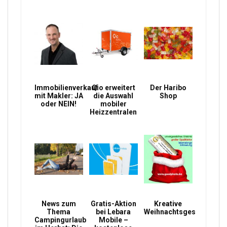
Immobilienverkauf
Qio erweitert
Der Haribo
mit Makler: JA
die Auswahl
Shop
oder NEIN!
mobiler
Heizzentralen
News zum
Gratis-Aktion
Kreative
Thema
bei Lebara
Weihnachtsgeschenke
Campingurlaub
Mobile –