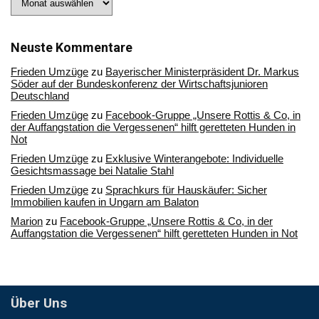
Sie
in
unserem
Archiv
Neuste Kommentare
Frieden Umzüge
zu
Bayerischer Ministerpräsident Dr. Markus
Söder auf der Bundeskonferenz der Wirtschaftsjunioren
Deutschland
Frieden Umzüge
zu
Facebook-Gruppe „Unsere Rottis & Co, in
der Auffangstation die Vergessenen“ hilft geretteten Hunden in
Not
Frieden Umzüge
zu
Exklusive Winterangebote: Individuelle
Gesichtsmassage bei Natalie Stahl
Frieden Umzüge
zu
Sprachkurs für Hauskäufer: Sicher
Immobilien kaufen in Ungarn am Balaton
Marion
zu
Facebook-Gruppe „Unsere Rottis & Co, in der
Auffangstation die Vergessenen“ hilft geretteten Hunden in Not
Über Uns