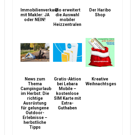
Immobilienverkauf
Qio erweitert
Der Haribo
mit Makler: JA
die Auswahl
Shop
oder NEIN!
mobiler
Heizzentralen
News zum
Gratis-Aktion
Kreative
Thema
bei Lebara
Weihnachtsgeschenke
Campingurlaub
Mobile –
im Herbst: Die
kostenlose
richtige
SIM Karte mit
Ausrüstung
Extra-
für gelungene
Guthaben
Outdoor-
Erlebnisse –
herbstliche
Tipps