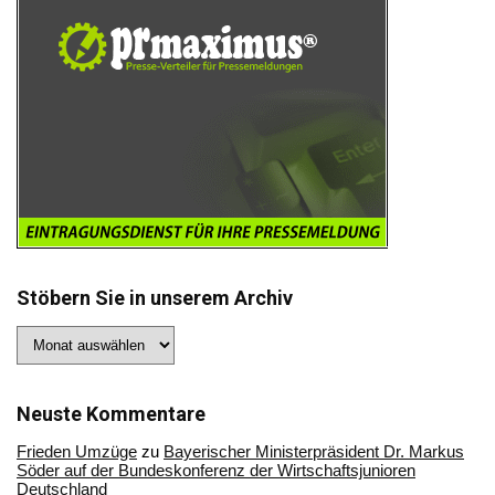
Stöbern Sie in unserem Archiv
Stöbern
Sie
in
unserem
Archiv
Neuste Kommentare
Frieden Umzüge
zu
Bayerischer Ministerpräsident Dr. Markus
Söder auf der Bundeskonferenz der Wirtschaftsjunioren
Deutschland