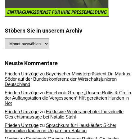
Stöbern Sie in unserem Archiv
Stöbern
Sie
in
unserem
Archiv
Neuste Kommentare
Frieden Umzüge
zu
Bayerischer Ministerpräsident Dr. Markus
Söder auf der Bundeskonferenz der Wirtschaftsjunioren
Deutschland
Frieden Umzüge
zu
Facebook-Gruppe „Unsere Rottis & Co, in
der Auffangstation die Vergessenen“ hilft geretteten Hunden in
Not
Frieden Umzüge
zu
Exklusive Winterangebote: Individuelle
Gesichtsmassage bei Natalie Stahl
Frieden Umzüge
zu
Sprachkurs für Hauskäufer: Sicher
Immobilien kaufen in Ungarn am Balaton
Marion
zu
Facebook-Gruppe „Unsere Rottis & Co, in der