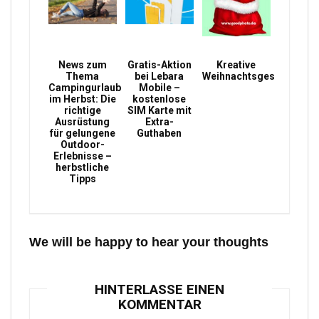
News zum
Gratis-Aktion
Kreative
Thema
bei Lebara
Weihnachtsgeschenke
Campingurlaub
Mobile –
im Herbst: Die
kostenlose
richtige
SIM Karte mit
Ausrüstung
Extra-
für gelungene
Guthaben
Outdoor-
Erlebnisse –
herbstliche
Tipps
We will be happy to hear your thoughts
HINTERLASSE EINEN
KOMMENTAR