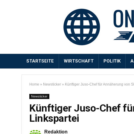
STARTSEITE
WIRTSCHAFT
POLITIK
A
Home
»
Newsticker
»
Künftiger Juso-Chef für Annäherung von S
Newsticker
Künftiger Juso-Chef f
Linkspartei
Redaktion