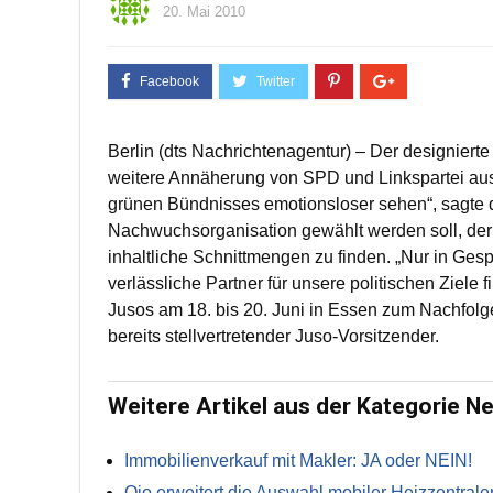
20. Mai 2010
Berlin (dts Nachrichtenagentur) – Der designiert
weitere Annäherung von SPD und Linkspartei ausges
grünen Bündnisses emotionsloser sehen“, sagte de
Nachwuchsorganisation gewählt werden soll, de
inhaltliche Schnittmengen zu finden. „Nur in Gesp
verlässliche Partner für unsere politischen Ziele
Jusos am 18. bis 20. Juni in Essen zum Nachfolge
bereits stellvertretender Juso-Vorsitzender.
Weitere Artikel aus der Kategorie N
Immobilienverkauf mit Makler: JA oder NEIN!
Qio erweitert die Auswahl mobiler Heizzentrale