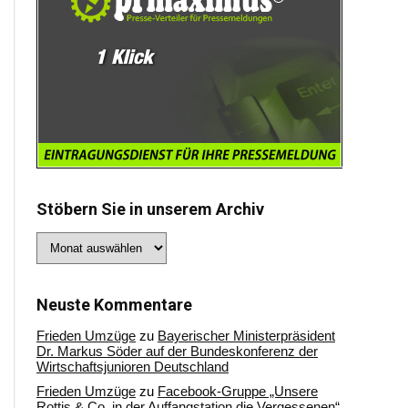
Stöbern Sie in unserem Archiv
Stöbern
Sie
in
unserem
Archiv
Neuste Kommentare
Frieden Umzüge
zu
Bayerischer Ministerpräsident
Dr. Markus Söder auf der Bundeskonferenz der
Wirtschaftsjunioren Deutschland
Frieden Umzüge
zu
Facebook-Gruppe „Unsere
Rottis & Co, in der Auffangstation die Vergessenen“