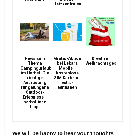
Heizzentralen
News zum
Gratis-Aktion
Kreative
Thema
bei Lebara
Weihnachtsgeschenke
Campingurlaub
Mobile –
im Herbst: Die
kostenlose
richtige
SIM Karte mit
Ausrüstung
Extra-
für gelungene
Guthaben
Outdoor-
Erlebnisse –
herbstliche
Tipps
We will be happy to hear your thoughts