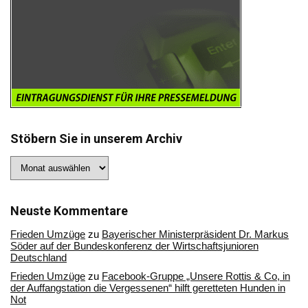
Stöbern Sie in unserem Archiv
Stöbern
Sie
in
unserem
Archiv
Neuste Kommentare
Frieden Umzüge
zu
Bayerischer Ministerpräsident Dr. Markus
Söder auf der Bundeskonferenz der Wirtschaftsjunioren
Deutschland
Frieden Umzüge
zu
Facebook-Gruppe „Unsere Rottis & Co, in
der Auffangstation die Vergessenen“ hilft geretteten Hunden in
Not