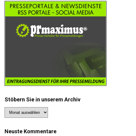
Stöbern Sie in unserem Archiv
Stöbern
Sie
in
unserem
Archiv
Neuste Kommentare