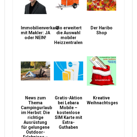
Immobilienverkauf
Qio erweitert
Der Haribo
mit Makler: JA
die Auswahl
Shop
oder NEIN!
mobiler
Heizzentralen
News zum
Gratis-Aktion
Kreative
Thema
bei Lebara
Weihnachtsgeschenke
Campingurlaub
Mobile –
im Herbst: Die
kostenlose
richtige
SIM Karte mit
Ausrüstung
Extra-
für gelungene
Guthaben
Outdoor-