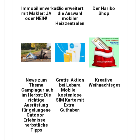
Immobilienverkauf
Qio erweitert
Der Haribo
mit Makler: JA
die Auswahl
Shop
oder NEIN!
mobiler
Heizzentralen
News zum
Gratis-Aktion
Kreative
Thema
bei Lebara
Weihnachtsgeschenke
Campingurlaub
Mobile –
im Herbst: Die
kostenlose
richtige
SIM Karte mit
Ausrüstung
Extra-
für gelungene
Guthaben
Outdoor-
Erlebnisse –
herbstliche
Tipps