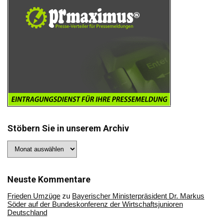
Stöbern Sie in unserem Archiv
Stöbern
Sie
in
unserem
Archiv
Neuste Kommentare
Frieden Umzüge
zu
Bayerischer Ministerpräsident Dr. Markus
Söder auf der Bundeskonferenz der Wirtschaftsjunioren
Deutschland