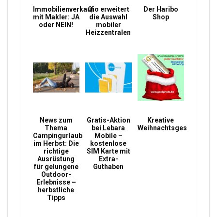
Immobilienverkauf
Qio erweitert
Der Haribo
mit Makler: JA
die Auswahl
Shop
oder NEIN!
mobiler
Heizzentralen
News zum
Gratis-Aktion
Kreative
Thema
bei Lebara
Weihnachtsgeschenke
Campingurlaub
Mobile –
im Herbst: Die
kostenlose
richtige
SIM Karte mit
Ausrüstung
Extra-
für gelungene
Guthaben
Outdoor-
Erlebnisse –
herbstliche
Tipps