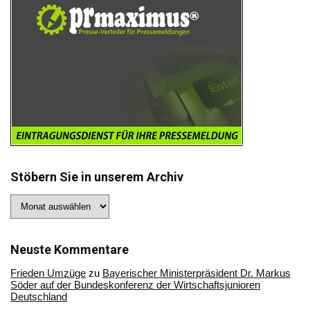
Stöbern Sie in unserem Archiv
Stöbern
Sie
in
unserem
Archiv
Neuste Kommentare
Frieden Umzüge
zu
Bayerischer Ministerpräsident Dr. Markus
Söder auf der Bundeskonferenz der Wirtschaftsjunioren
Deutschland