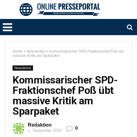
Home
»
Newsticker
»
Kommissarischer SPD-Fraktionschef Poß übt
massive Kritik am Sparpaket
Newsticker
Kommissarischer SPD-
Fraktionschef Poß übt
massive Kritik am
Sparpaket
Redaktion
0
1. September 2010