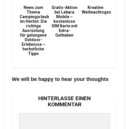
News zum
Gratis-Aktion
Kreative
Thema
bei Lebara
Weihnachtsgeschenke
Campingurlaub
Mobile –
im Herbst: Die
kostenlose
richtige
SIM Karte mit
Ausrüstung
Extra-
für gelungene
Guthaben
Outdoor-
Erlebnisse –
herbstliche
Tipps
We will be happy to hear your thoughts
HINTERLASSE EINEN
KOMMENTAR