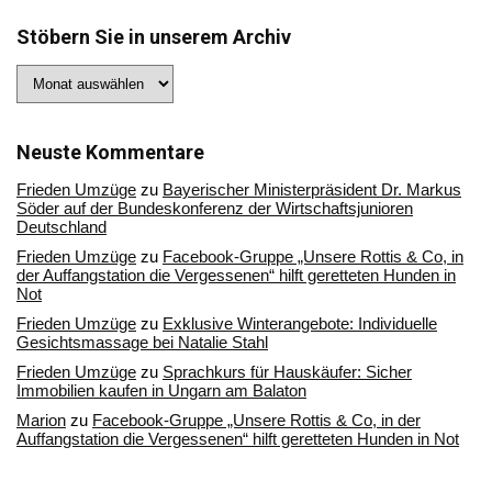
Stöbern Sie in unserem Archiv
Stöbern
Sie
in
unserem
Archiv
Neuste Kommentare
Frieden Umzüge
zu
Bayerischer Ministerpräsident Dr. Markus
Söder auf der Bundeskonferenz der Wirtschaftsjunioren
Deutschland
Frieden Umzüge
zu
Facebook-Gruppe „Unsere Rottis & Co, in
der Auffangstation die Vergessenen“ hilft geretteten Hunden in
Not
Frieden Umzüge
zu
Exklusive Winterangebote: Individuelle
Gesichtsmassage bei Natalie Stahl
Frieden Umzüge
zu
Sprachkurs für Hauskäufer: Sicher
Immobilien kaufen in Ungarn am Balaton
Marion
zu
Facebook-Gruppe „Unsere Rottis & Co, in der
Auffangstation die Vergessenen“ hilft geretteten Hunden in Not