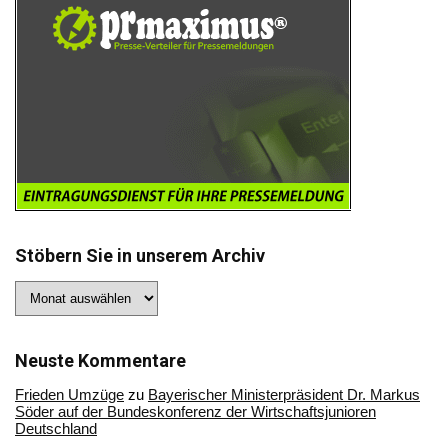
Stöbern Sie in unserem Archiv
Stöbern
Sie
in
unserem
Archiv
Neuste Kommentare
Frieden Umzüge
zu
Bayerischer Ministerpräsident Dr. Markus
Söder auf der Bundeskonferenz der Wirtschaftsjunioren
Deutschland