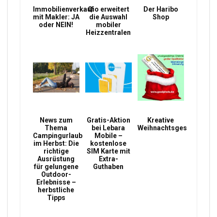
Immobilienverkauf
Qio erweitert
Der Haribo
mit Makler: JA
die Auswahl
Shop
oder NEIN!
mobiler
Heizzentralen
News zum
Gratis-Aktion
Kreative
Thema
bei Lebara
Weihnachtsgeschenke
Campingurlaub
Mobile –
im Herbst: Die
kostenlose
richtige
SIM Karte mit
Ausrüstung
Extra-
für gelungene
Guthaben
Outdoor-
Erlebnisse –
herbstliche
Tipps