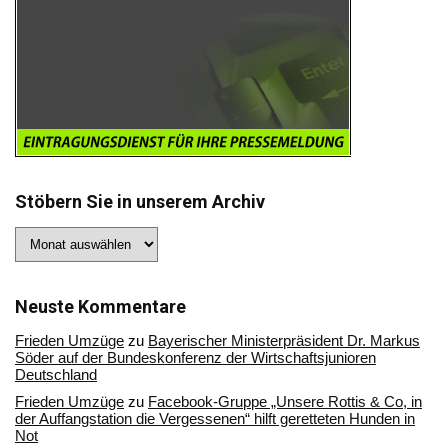
Stöbern Sie in unserem Archiv
Stöbern
Sie
in
unserem
Archiv
Neuste Kommentare
Frieden Umzüge
zu
Bayerischer Ministerpräsident Dr. Markus
Söder auf der Bundeskonferenz der Wirtschaftsjunioren
Deutschland
Frieden Umzüge
zu
Facebook-Gruppe „Unsere Rottis & Co, in
der Auffangstation die Vergessenen“ hilft geretteten Hunden in
Not