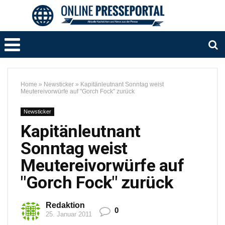
Home
»
Newsticker
»
Kapitänleutnant Sonntag weist
Meutereivorwürfe auf "Gorch Fock" zurück
Newsticker
Kapitänleutnant
Sonntag weist
Meutereivorwürfe auf
"Gorch Fock" zurück
Redaktion
0
25. Januar 2011