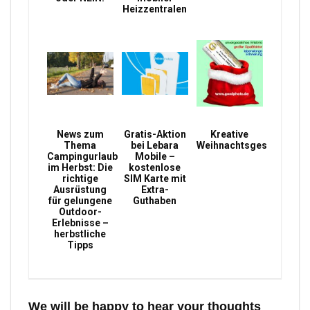
Heizzentralen
News zum
Gratis-Aktion
Kreative
Thema
bei Lebara
Weihnachtsgeschenke
Campingurlaub
Mobile –
im Herbst: Die
kostenlose
richtige
SIM Karte mit
Ausrüstung
Extra-
für gelungene
Guthaben
Outdoor-
Erlebnisse –
herbstliche
Tipps
We will be happy to hear your thoughts