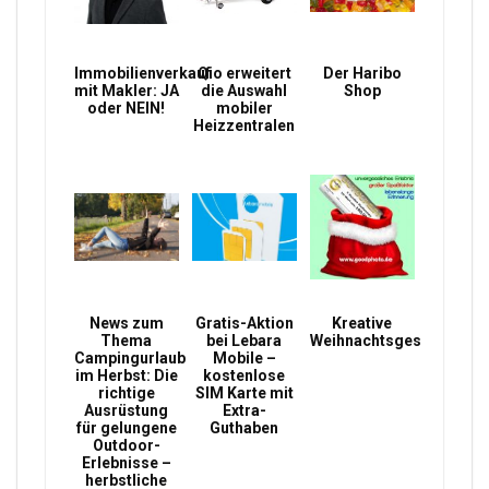
Immobilienverkauf
Qio erweitert
Der Haribo
mit Makler: JA
die Auswahl
Shop
oder NEIN!
mobiler
Heizzentralen
News zum
Gratis-Aktion
Kreative
Thema
bei Lebara
Weihnachtsgeschenke
Campingurlaub
Mobile –
im Herbst: Die
kostenlose
richtige
SIM Karte mit
Ausrüstung
Extra-
für gelungene
Guthaben
Outdoor-
Erlebnisse –
herbstliche