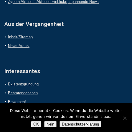
Zypern Aktuell – Aktuelle Einblicke, spannende News
Aus der Vergangenheit
Inhalt/Sitemap
News-Archiv
Interessantes
Existenzgründung
Beamtendarlehen
Bewerben!
Diese Website benutzt Cookies. Wenn du die Website weiter
nutzt, gehen wir von deinem Einverständnis aus.
OK
Nein
Datenschutzerklärung
2017 Online-Presseportal.com. Alle Rechte vorbehalten.