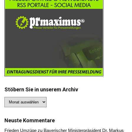
Stöbern Sie in unserem Archiv
Stöbern
Sie
in
unserem
Archiv
Neuste Kommentare
Frieden Umzüge
zu
Bayerischer Ministerpräsident Dr. Markus