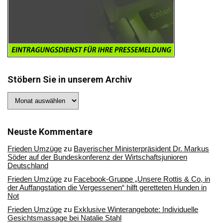
Stöbern Sie in unserem Archiv
Stöbern
Sie
in
unserem
Archiv
Neuste Kommentare
Frieden Umzüge
zu
Bayerischer Ministerpräsident Dr. Markus
Söder auf der Bundeskonferenz der Wirtschaftsjunioren
Deutschland
Frieden Umzüge
zu
Facebook-Gruppe „Unsere Rottis & Co, in
der Auffangstation die Vergessenen“ hilft geretteten Hunden in
Not
Frieden Umzüge
zu
Exklusive Winterangebote: Individuelle
Gesichtsmassage bei Natalie Stahl