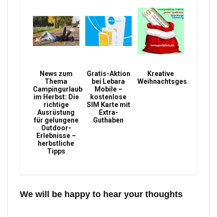
News zum
Gratis-Aktion
Kreative
Thema
bei Lebara
Weihnachtsgeschenke
Campingurlaub
Mobile –
im Herbst: Die
kostenlose
richtige
SIM Karte mit
Ausrüstung
Extra-
für gelungene
Guthaben
Outdoor-
Erlebnisse –
herbstliche
Tipps
We will be happy to hear your thoughts