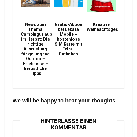
News zum
Gratis-Aktion
Kreative
Thema
bei Lebara
Weihnachtsgeschenke
Campingurlaub
Mobile –
im Herbst: Die
kostenlose
richtige
SIM Karte mit
Ausrüstung
Extra-
für gelungene
Guthaben
Outdoor-
Erlebnisse –
herbstliche
Tipps
We will be happy to hear your thoughts
HINTERLASSE EINEN
KOMMENTAR