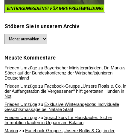
Stöbern Sie in unserem Archiv
Stöbern
Sie
in
unserem
Archiv
Neuste Kommentare
Frieden Umzüge
zu
Bayerischer Ministerpräsident Dr. Markus
Söder auf der Bundeskonferenz der Wirtschaftsjunioren
Deutschland
Frieden Umzüge
zu
Facebook-Gruppe „Unsere Rottis & Co, in
der Auffangstation die Vergessenen“ hilft geretteten Hunden in
Not
Frieden Umzüge
zu
Exklusive Winterangebote: Individuelle
Gesichtsmassage bei Natalie Stahl
Frieden Umzüge
zu
Sprachkurs für Hauskäufer: Sicher
Immobilien kaufen in Ungarn am Balaton
Marion
zu
Facebook-Gruppe „Unsere Rottis & Co, in der