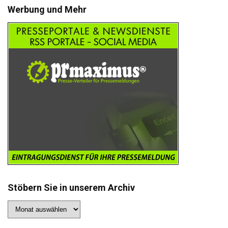
Werbung und Mehr
Stöbern Sie in unserem Archiv
Stöbern
Sie
in