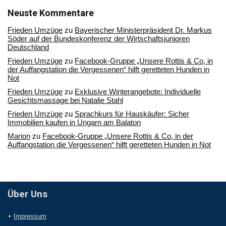
unserem
Archiv
Neuste Kommentare
Frieden Umzüge
zu
Bayerischer Ministerpräsident Dr. Markus
Söder auf der Bundeskonferenz der Wirtschaftsjunioren
Deutschland
Frieden Umzüge
zu
Facebook-Gruppe „Unsere Rottis & Co, in
der Auffangstation die Vergessenen“ hilft geretteten Hunden in
Not
Frieden Umzüge
zu
Exklusive Winterangebote: Individuelle
Gesichtsmassage bei Natalie Stahl
Frieden Umzüge
zu
Sprachkurs für Hauskäufer: Sicher
Immobilien kaufen in Ungarn am Balaton
Marion
zu
Facebook-Gruppe „Unsere Rottis & Co, in der
Auffangstation die Vergessenen“ hilft geretteten Hunden in Not
Über Uns
Impressum