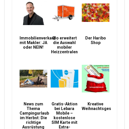
Immobilienverkauf
Qio erweitert
Der Haribo
mit Makler: JA
die Auswahl
Shop
oder NEIN!
mobiler
Heizzentralen
News zum
Gratis-Aktion
Kreative
Thema
bei Lebara
Weihnachtsgeschenke
Campingurlaub
Mobile –
im Herbst: Die
kostenlose
richtige
SIM Karte mit
Ausrüstung
Extra-