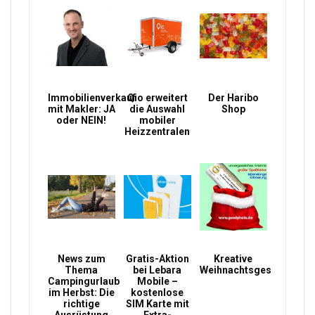
Immobilienverkauf
Qio erweitert
Der Haribo
mit Makler: JA
die Auswahl
Shop
oder NEIN!
mobiler
Heizzentralen
News zum
Gratis-Aktion
Kreative
Thema
bei Lebara
Weihnachtsgeschenke
Campingurlaub
Mobile –
im Herbst: Die
kostenlose
richtige
SIM Karte mit