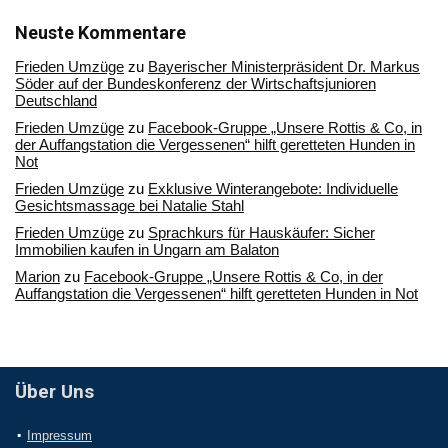
unserem
Archiv
Neuste Kommentare
Frieden Umzüge
zu
Bayerischer Ministerpräsident Dr. Markus
Söder auf der Bundeskonferenz der Wirtschaftsjunioren
Deutschland
Frieden Umzüge
zu
Facebook-Gruppe „Unsere Rottis & Co, in
der Auffangstation die Vergessenen“ hilft geretteten Hunden in
Not
Frieden Umzüge
zu
Exklusive Winterangebote: Individuelle
Gesichtsmassage bei Natalie Stahl
Frieden Umzüge
zu
Sprachkurs für Hauskäufer: Sicher
Immobilien kaufen in Ungarn am Balaton
Marion
zu
Facebook-Gruppe „Unsere Rottis & Co, in der
Auffangstation die Vergessenen“ hilft geretteten Hunden in Not
Über Uns
Impressum