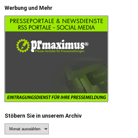
Werbung und Mehr
Stöbern Sie in unserem Archiv
Stöbern
Sie
in