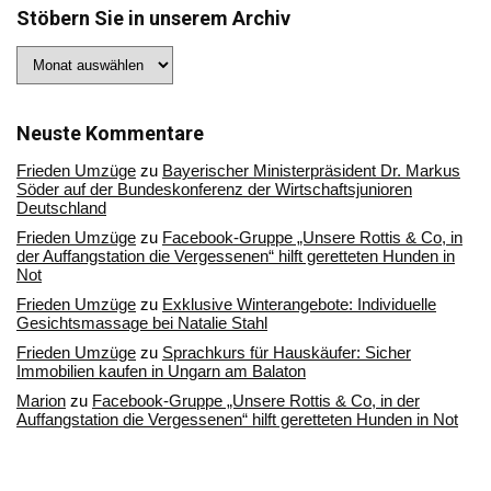
Stöbern Sie in unserem Archiv
Stöbern
Sie
in
unserem
Archiv
Neuste Kommentare
Frieden Umzüge
zu
Bayerischer Ministerpräsident Dr. Markus
Söder auf der Bundeskonferenz der Wirtschaftsjunioren
Deutschland
Frieden Umzüge
zu
Facebook-Gruppe „Unsere Rottis & Co, in
der Auffangstation die Vergessenen“ hilft geretteten Hunden in
Not
Frieden Umzüge
zu
Exklusive Winterangebote: Individuelle
Gesichtsmassage bei Natalie Stahl
Frieden Umzüge
zu
Sprachkurs für Hauskäufer: Sicher
Immobilien kaufen in Ungarn am Balaton
Marion
zu
Facebook-Gruppe „Unsere Rottis & Co, in der
Auffangstation die Vergessenen“ hilft geretteten Hunden in Not