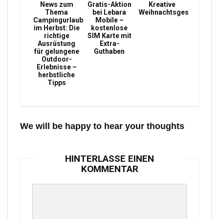
News zum
Gratis-Aktion
Kreative
Thema
bei Lebara
Weihnachtsgeschenke
Campingurlaub
Mobile –
im Herbst: Die
kostenlose
richtige
SIM Karte mit
Ausrüstung
Extra-
für gelungene
Guthaben
Outdoor-
Erlebnisse –
herbstliche
Tipps
We will be happy to hear your thoughts
HINTERLASSE EINEN
KOMMENTAR