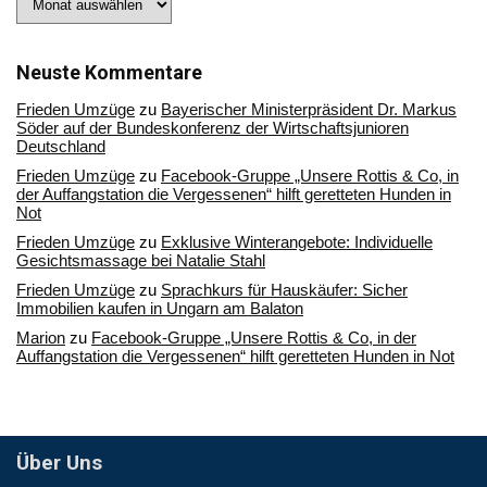
Sie
in
unserem
Archiv
Neuste Kommentare
Frieden Umzüge
zu
Bayerischer Ministerpräsident Dr. Markus
Söder auf der Bundeskonferenz der Wirtschaftsjunioren
Deutschland
Frieden Umzüge
zu
Facebook-Gruppe „Unsere Rottis & Co, in
der Auffangstation die Vergessenen“ hilft geretteten Hunden in
Not
Frieden Umzüge
zu
Exklusive Winterangebote: Individuelle
Gesichtsmassage bei Natalie Stahl
Frieden Umzüge
zu
Sprachkurs für Hauskäufer: Sicher
Immobilien kaufen in Ungarn am Balaton
Marion
zu
Facebook-Gruppe „Unsere Rottis & Co, in der
Auffangstation die Vergessenen“ hilft geretteten Hunden in Not
Über Uns