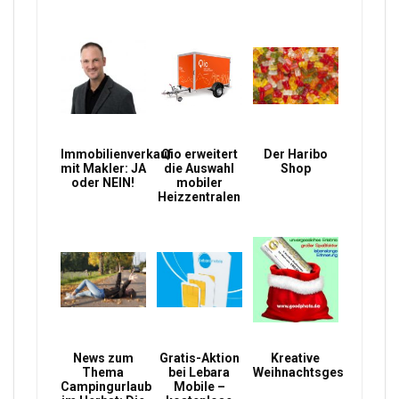
Immobilienverkauf
Qio erweitert
Der Haribo
mit Makler: JA
die Auswahl
Shop
oder NEIN!
mobiler
Heizzentralen
News zum
Gratis-Aktion
Kreative
Thema
bei Lebara
Weihnachtsgeschenke
Campingurlaub
Mobile –