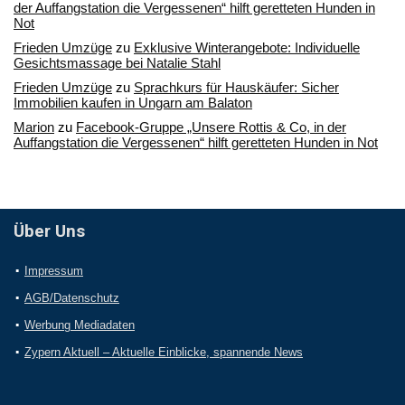
der Auffangstation die Vergessenen“ hilft geretteten Hunden in
Not
Frieden Umzüge
zu
Exklusive Winterangebote: Individuelle
Gesichtsmassage bei Natalie Stahl
Frieden Umzüge
zu
Sprachkurs für Hauskäufer: Sicher
Immobilien kaufen in Ungarn am Balaton
Marion
zu
Facebook-Gruppe „Unsere Rottis & Co, in der
Auffangstation die Vergessenen“ hilft geretteten Hunden in Not
Über Uns
Impressum
AGB/Datenschutz
Werbung Mediadaten
Zypern Aktuell – Aktuelle Einblicke, spannende News