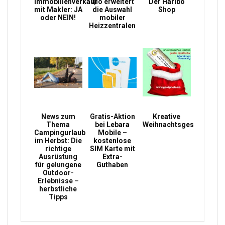
Immobilienverkauf
Qio erweitert
Der Haribo
mit Makler: JA
die Auswahl
Shop
oder NEIN!
mobiler
Heizzentralen
News zum
Gratis-Aktion
Kreative
Thema
bei Lebara
Weihnachtsgeschenke
Campingurlaub
Mobile –
im Herbst: Die
kostenlose
richtige
SIM Karte mit
Ausrüstung
Extra-
für gelungene
Guthaben
Outdoor-
Erlebnisse –
herbstliche
Tipps