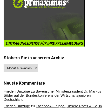
Stöbern Sie in unserem Archiv
Stöbern
Sie
in
unserem
Archiv
Neuste Kommentare
Frieden Umzüge
zu
Bayerischer Ministerpräsident Dr. Markus
Söder auf der Bundeskonferenz der Wirtschaftsjunioren
Deutschland
Frieden Umzüge
zu
Facebook-Gruppe „Unsere Rottis & Co, in