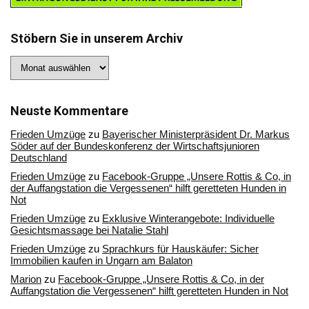
Stöbern Sie in unserem Archiv
Stöbern
Sie
in
unserem
Archiv
Neuste Kommentare
Frieden Umzüge
zu
Bayerischer Ministerpräsident Dr. Markus
Söder auf der Bundeskonferenz der Wirtschaftsjunioren
Deutschland
Frieden Umzüge
zu
Facebook-Gruppe „Unsere Rottis & Co, in
der Auffangstation die Vergessenen“ hilft geretteten Hunden in
Not
Frieden Umzüge
zu
Exklusive Winterangebote: Individuelle
Gesichtsmassage bei Natalie Stahl
Frieden Umzüge
zu
Sprachkurs für Hauskäufer: Sicher
Immobilien kaufen in Ungarn am Balaton
Marion
zu
Facebook-Gruppe „Unsere Rottis & Co, in der
Auffangstation die Vergessenen“ hilft geretteten Hunden in Not