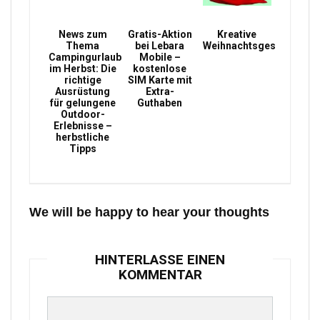
News zum
Gratis-Aktion
Kreative
Thema
bei Lebara
Weihnachtsgeschenke
Campingurlaub
Mobile –
im Herbst: Die
kostenlose
richtige
SIM Karte mit
Ausrüstung
Extra-
für gelungene
Guthaben
Outdoor-
Erlebnisse –
herbstliche
Tipps
We will be happy to hear your thoughts
HINTERLASSE EINEN
KOMMENTAR