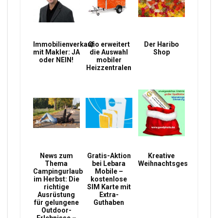
Immobilienverkauf
Qio erweitert
Der Haribo
mit Makler: JA
die Auswahl
Shop
oder NEIN!
mobiler
Heizzentralen
News zum
Gratis-Aktion
Kreative
Thema
bei Lebara
Weihnachtsgeschenke
Campingurlaub
Mobile –
im Herbst: Die
kostenlose
richtige
SIM Karte mit
Ausrüstung
Extra-
für gelungene
Guthaben
Outdoor-