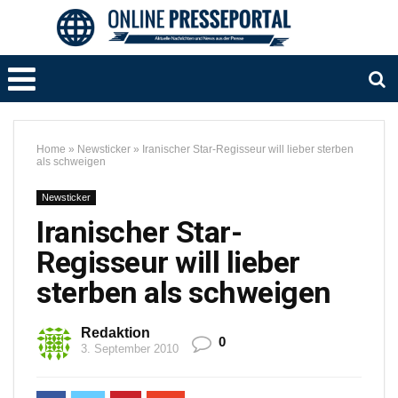
Home
»
Newsticker
»
Iranischer Star-Regisseur will lieber sterben
als schweigen
Newsticker
Iranischer Star-
Regisseur will lieber
sterben als schweigen
Redaktion
0
3. September 2010