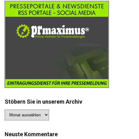
Stöbern Sie in unserem Archiv
Stöbern
Sie
in
unserem
Archiv
Neuste Kommentare