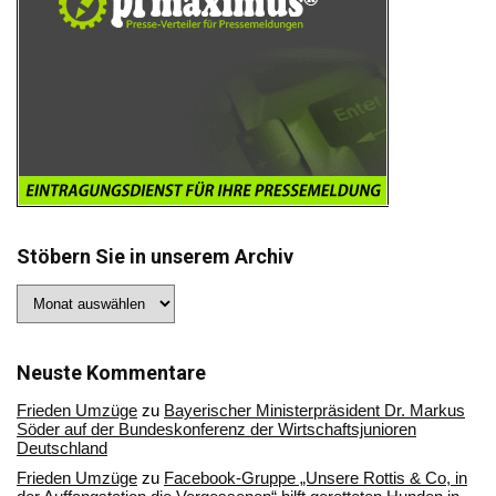
Stöbern Sie in unserem Archiv
Stöbern
Sie
in
unserem
Archiv
Neuste Kommentare
Frieden Umzüge
zu
Bayerischer Ministerpräsident Dr. Markus
Söder auf der Bundeskonferenz der Wirtschaftsjunioren
Deutschland
Frieden Umzüge
zu
Facebook-Gruppe „Unsere Rottis & Co, in