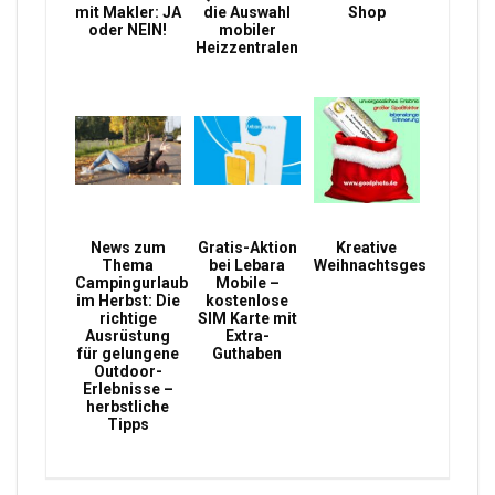
mit Makler: JA
die Auswahl
Shop
oder NEIN!
mobiler
Heizzentralen
News zum
Gratis-Aktion
Kreative
Thema
bei Lebara
Weihnachtsgeschenke
Campingurlaub
Mobile –
im Herbst: Die
kostenlose
richtige
SIM Karte mit
Ausrüstung
Extra-
für gelungene
Guthaben
Outdoor-
Erlebnisse –
herbstliche
Tipps