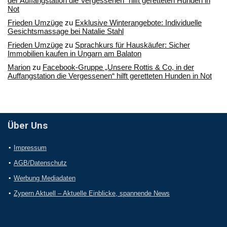
der Auffangstation die Vergessenen“ hilft geretteten Hunden in
Not
Frieden Umzüge
zu
Exklusive Winterangebote: Individuelle
Gesichtsmassage bei Natalie Stahl
Frieden Umzüge
zu
Sprachkurs für Hauskäufer: Sicher
Immobilien kaufen in Ungarn am Balaton
Marion
zu
Facebook-Gruppe „Unsere Rottis & Co, in der
Auffangstation die Vergessenen“ hilft geretteten Hunden in Not
Über Uns
Impressum
AGB/Datenschutz
Werbung Mediadaten
Zypern Aktuell – Aktuelle Einblicke, spannende News