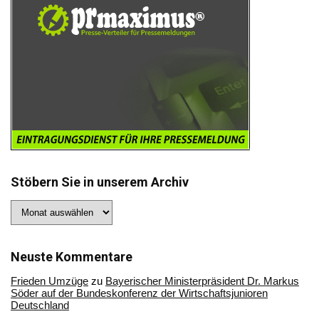
Stöbern Sie in unserem Archiv
Stöbern
Sie
in
unserem
Archiv
Neuste Kommentare
Frieden Umzüge
zu
Bayerischer Ministerpräsident Dr. Markus
Söder auf der Bundeskonferenz der Wirtschaftsjunioren
Deutschland