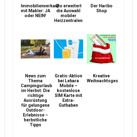
Immobilienverkauf
Qio erweitert
Der Haribo
mit Makler: JA
die Auswahl
Shop
oder NEIN!
mobiler
Heizzentralen
News zum
Gratis-Aktion
Kreative
Thema
bei Lebara
Weihnachtsgeschenke
Campingurlaub
Mobile –
im Herbst: Die
kostenlose
richtige
SIM Karte mit
Ausrüstung
Extra-
für gelungene
Guthaben
Outdoor-
Erlebnisse –
herbstliche
Tipps