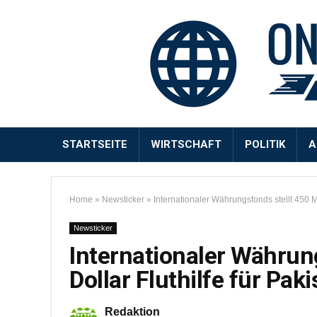
STARTSEITE
WIRTSCHAFT
POLITIK
A
Home
»
Newsticker
»
Internationaler Währungsfonds stellt 450 Mil
Newsticker
Internationaler Währung
Dollar Fluthilfe für Paki
Redaktion