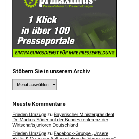
Stöbern Sie in unserem Archiv
Stöbern
Sie
in
unserem
Archiv
Neuste Kommentare
Frieden Umzüge
zu
Bayerischer Ministerpräsident
Dr. Markus Söder auf der Bundeskonferenz der
Wirtschaftsjunioren Deutschland
Frieden Umzüge
zu
Facebook-Gruppe „Unsere
Rottis & Co, in der Auffangstation die Vergessenen“