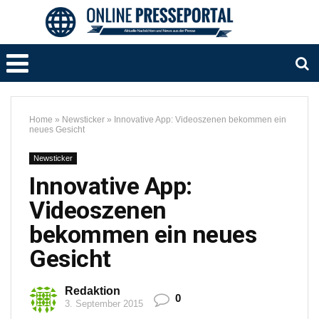
Home
»
Newsticker
»
Innovative App: Videoszenen bekommen ein
neues Gesicht
Newsticker
Innovative App:
Videoszenen
bekommen ein neues
Gesicht
Redaktion
0
3. September 2015