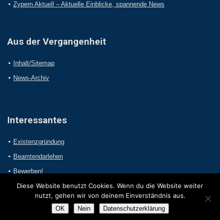
Zypern Aktuell – Aktuelle Einblicke, spannende News
Aus der Vergangenheit
Inhalt/Sitemap
News-Archiv
Interessantes
Existenzgründung
Beamtendarlehen
Bewerben!
Diese Website benutzt Cookies. Wenn du die Website weiter
nutzt, gehen wir von deinem Einverständnis aus.
OK
Nein
Datenschutzerklärung
2017 Online-Presseportal.com. Alle Rechte vorbehalten.