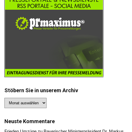
Stöbern Sie in unserem Archiv
Stöbern
Sie
in
unserem
Archiv
Neuste Kommentare
Frieden Umzüge
zu
Bayerischer Ministerpräsident Dr. Markus