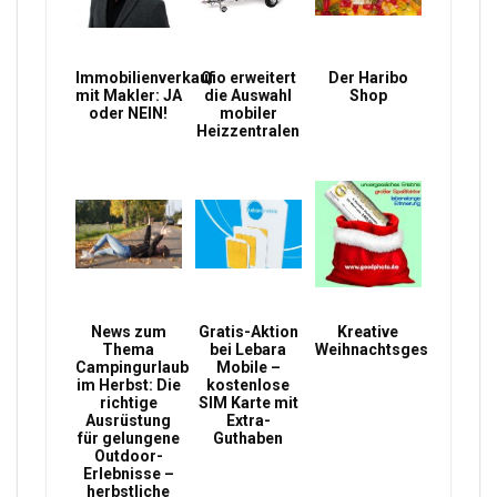
Immobilienverkauf
Qio erweitert
Der Haribo
mit Makler: JA
die Auswahl
Shop
oder NEIN!
mobiler
Heizzentralen
News zum
Gratis-Aktion
Kreative
Thema
bei Lebara
Weihnachtsgeschenke
Campingurlaub
Mobile –
im Herbst: Die
kostenlose
richtige
SIM Karte mit
Ausrüstung
Extra-
für gelungene
Guthaben
Outdoor-
Erlebnisse –
herbstliche