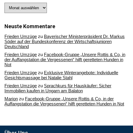
Stöbern
Sie
in
unserem
Archiv
Neuste Kommentare
Frieden Umzüge
zu
Bayerischer Ministerpräsident Dr. Markus
Söder auf der Bundeskonferenz der Wirtschaftsjunioren
Deutschland
Frieden Umzüge
zu
Facebook-Gruppe „Unsere Rottis & Co, in
der Auffangstation die Vergessenen“ hilft geretteten Hunden in
Not
Frieden Umzüge
zu
Exklusive Winterangebote: Individuelle
Gesichtsmassage bei Natalie Stahl
Frieden Umzüge
zu
Sprachkurs für Hauskäufer: Sicher
Immobilien kaufen in Ungarn am Balaton
Marion
zu
Facebook-Gruppe „Unsere Rottis & Co, in der
Auffangstation die Vergessenen“ hilft geretteten Hunden in Not
Über Uns