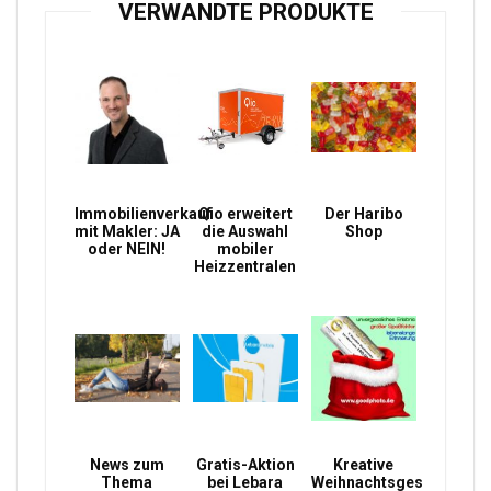
VERWANDTE PRODUKTE
Immobilienverkauf
Qio erweitert
Der Haribo
mit Makler: JA
die Auswahl
Shop
oder NEIN!
mobiler
Heizzentralen
News zum
Gratis-Aktion
Kreative
Thema
bei Lebara
Weihnachtsgeschenke