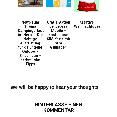
News zum
Gratis-Aktion
Kreative
Thema
bei Lebara
Weihnachtsgeschenke
Campingurlaub
Mobile –
im Herbst: Die
kostenlose
richtige
SIM Karte mit
Ausrüstung
Extra-
für gelungene
Guthaben
Outdoor-
Erlebnisse –
herbstliche
Tipps
We will be happy to hear your thoughts
HINTERLASSE EINEN
KOMMENTAR