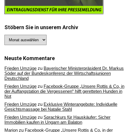
Stöbern Sie in unserem Archiv
Stöbern
Sie
in
unserem
Archiv
Neuste Kommentare
Frieden Umzüge
zu
Bayerischer Ministerpräsident Dr. Markus
Söder auf der Bundeskonferenz der Wirtschaftsjunioren
Deutschland
Frieden Umzüge
zu
Facebook-Gruppe „Unsere Rottis & Co, in
der Auffangstation die Vergessenen“ hilft geretteten Hunden in
Not
Frieden Umzüge
zu
Exklusive Winterangebote: Individuelle
Gesichtsmassage bei Natalie Stahl
Frieden Umzüge
zu
Sprachkurs für Hauskäufer: Sicher
Immobilien kaufen in Ungarn am Balaton
Marion
zu
Facebook-Gruppe „Unsere Rottis & Co, in der