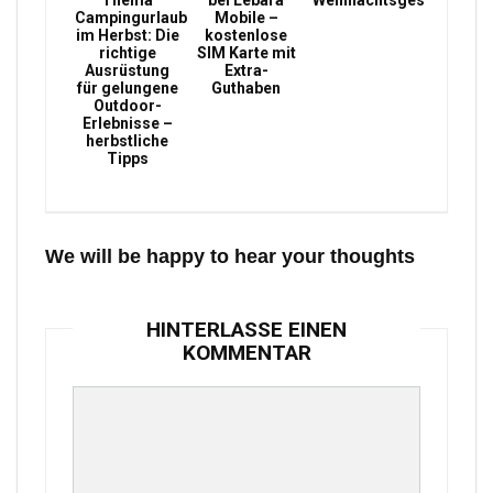
Thema
bei Lebara
Weihnachtsgeschenke
Campingurlaub
Mobile –
im Herbst: Die
kostenlose
richtige
SIM Karte mit
Ausrüstung
Extra-
für gelungene
Guthaben
Outdoor-
Erlebnisse –
herbstliche
Tipps
We will be happy to hear your thoughts
HINTERLASSE EINEN
KOMMENTAR