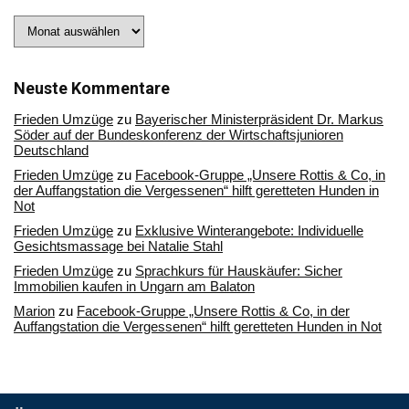
Stöbern
Sie
in
unserem
Archiv
Neuste Kommentare
Frieden Umzüge
zu
Bayerischer Ministerpräsident Dr. Markus
Söder auf der Bundeskonferenz der Wirtschaftsjunioren
Deutschland
Frieden Umzüge
zu
Facebook-Gruppe „Unsere Rottis & Co, in
der Auffangstation die Vergessenen“ hilft geretteten Hunden in
Not
Frieden Umzüge
zu
Exklusive Winterangebote: Individuelle
Gesichtsmassage bei Natalie Stahl
Frieden Umzüge
zu
Sprachkurs für Hauskäufer: Sicher
Immobilien kaufen in Ungarn am Balaton
Marion
zu
Facebook-Gruppe „Unsere Rottis & Co, in der
Auffangstation die Vergessenen“ hilft geretteten Hunden in Not