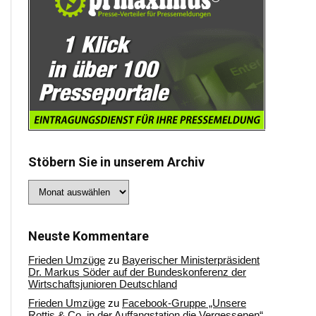
Stöbern Sie in unserem Archiv
Stöbern
Sie
in
unserem
Archiv
Neuste Kommentare
Frieden Umzüge
zu
Bayerischer Ministerpräsident
Dr. Markus Söder auf der Bundeskonferenz der
Wirtschaftsjunioren Deutschland
Frieden Umzüge
zu
Facebook-Gruppe „Unsere
Rottis & Co, in der Auffangstation die Vergessenen“