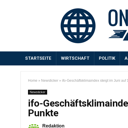
STARTSEITE
WIRTSCHAFT
POLITIK
A
Home
»
Newsticker
»
ifo-Geschäftsklimaindex steigt im Juni auf
Newsticker
ifo-Geschäftsklimaindex
Punkte
Redaktion