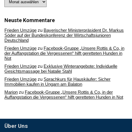
Sie
in
unserem
Archiv
Neuste Kommentare
Frieden Umzüge
zu
Bayerischer Ministerpräsident Dr. Markus
Söder auf der Bundeskonferenz der Wirtschaftsjunioren
Deutschland
Frieden Umzüge
zu
Facebook-Gruppe „Unsere Rottis & Co, in
der Auffangstation die Vergessenen“ hilft geretteten Hunden in
Not
Frieden Umzüge
zu
Exklusive Winterangebote: Individuelle
Gesichtsmassage bei Natalie Stahl
Frieden Umzüge
zu
Sprachkurs für Hauskäufer: Sicher
Immobilien kaufen in Ungarn am Balaton
Marion
zu
Facebook-Gruppe „Unsere Rottis & Co, in der
Auffangstation die Vergessenen“ hilft geretteten Hunden in Not
Über Uns