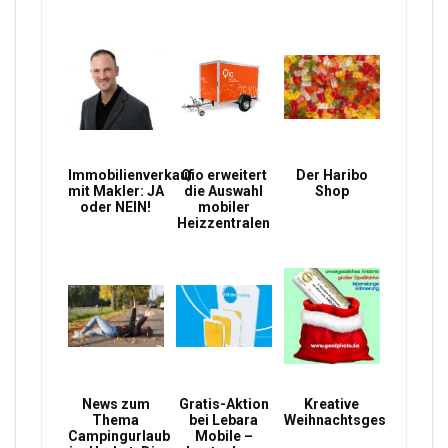
Immobilienverkauf
Qio erweitert
Der Haribo
mit Makler: JA
die Auswahl
Shop
oder NEIN!
mobiler
Heizzentralen
News zum
Gratis-Aktion
Kreative
Thema
bei Lebara
Weihnachtsgeschenke
Campingurlaub
Mobile –