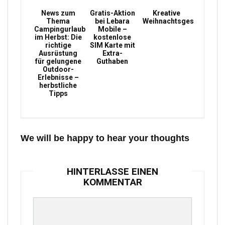
News zum
Gratis-Aktion
Kreative
Thema
bei Lebara
Weihnachtsgeschenke
Campingurlaub
Mobile –
im Herbst: Die
kostenlose
richtige
SIM Karte mit
Ausrüstung
Extra-
für gelungene
Guthaben
Outdoor-
Erlebnisse –
herbstliche
Tipps
We will be happy to hear your thoughts
HINTERLASSE EINEN
KOMMENTAR