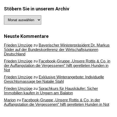
Stöbern Sie in unserem Archiv
Stöbern
Sie
in
unserem
Archiv
Neuste Kommentare
Frieden Umzüge
zu
Bayerischer Ministerpräsident Dr. Markus
Söder auf der Bundeskonferenz der Wirtschaftsjunioren
Deutschland
Frieden Umzüge
zu
Facebook-Gruppe „Unsere Rottis & Co, in
der Auffangstation die Vergessenen“ hilft geretteten Hunden in
Not
Frieden Umzüge
zu
Exklusive Winterangebote: Individuelle
Gesichtsmassage bei Natalie Stahl
Frieden Umzüge
zu
Sprachkurs für Hauskäufer: Sicher
Immobilien kaufen in Ungarn am Balaton
Marion
zu
Facebook-Gruppe „Unsere Rottis & Co, in der
Auffangstation die Vergessenen“ hilft geretteten Hunden in Not