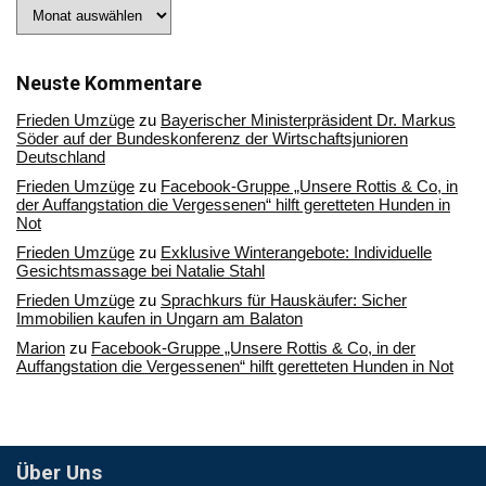
Stöbern
Sie
in
unserem
Archiv
Neuste Kommentare
Frieden Umzüge
zu
Bayerischer Ministerpräsident Dr. Markus
Söder auf der Bundeskonferenz der Wirtschaftsjunioren
Deutschland
Frieden Umzüge
zu
Facebook-Gruppe „Unsere Rottis & Co, in
der Auffangstation die Vergessenen“ hilft geretteten Hunden in
Not
Frieden Umzüge
zu
Exklusive Winterangebote: Individuelle
Gesichtsmassage bei Natalie Stahl
Frieden Umzüge
zu
Sprachkurs für Hauskäufer: Sicher
Immobilien kaufen in Ungarn am Balaton
Marion
zu
Facebook-Gruppe „Unsere Rottis & Co, in der
Auffangstation die Vergessenen“ hilft geretteten Hunden in Not
Über Uns