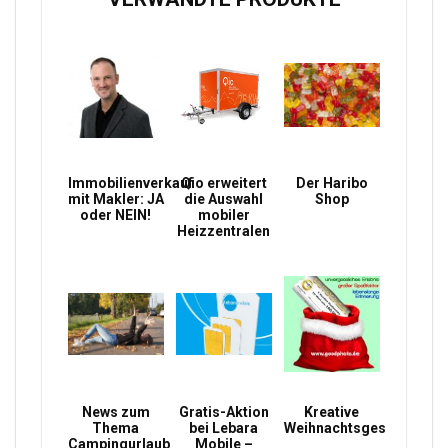
Immobilienverkauf
Qio erweitert
Der Haribo
mit Makler: JA
die Auswahl
Shop
oder NEIN!
mobiler
Heizzentralen
News zum
Gratis-Aktion
Kreative
Thema
bei Lebara
Weihnachtsgeschenke
Campingurlaub
Mobile –