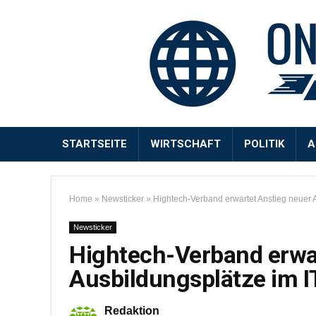
STARTSEITE
WIRTSCHAFT
POLITIK
A
Home
»
Newsticker
»
Hightech-Verband erwartet Anstieg neuer 
Newsticker
Hightech-Verband erwa
Ausbildungsplätze im I
Redaktion