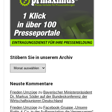
Stöbern Sie in unserem Archiv
Stöbern
Sie
in
unserem
Archiv
Neuste Kommentare
Frieden Umzüge
zu
Bayerischer Ministerpräsident
Dr. Markus Söder auf der Bundeskonferenz der
Wirtschaftsjunioren Deutschland
Frieden Umzüge
zu
Facebook-Gruppe „Unsere
Rottis & Co, in der Auffangstation die Vergessenen“