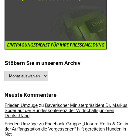
Stöbern Sie in unserem Archiv
Stöbern
Sie
in
unserem
Archiv
Neuste Kommentare
Frieden Umzüge
zu
Bayerischer Ministerpräsident Dr. Markus
Söder auf der Bundeskonferenz der Wirtschaftsjunioren
Deutschland
Frieden Umzüge
zu
Facebook-Gruppe „Unsere Rottis & Co, in
der Auffangstation die Vergessenen“ hilft geretteten Hunden in
Not