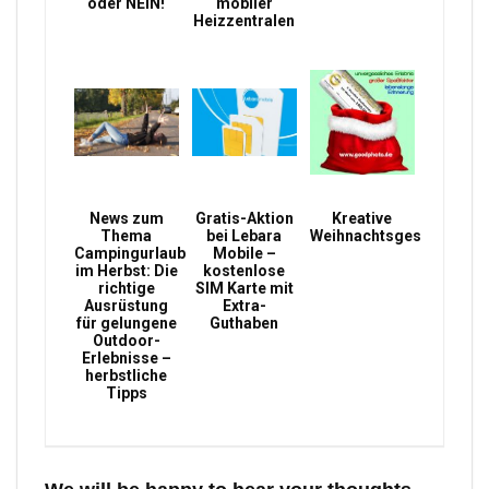
oder NEIN!
mobiler
Heizzentralen
News zum
Gratis-Aktion
Kreative
Thema
bei Lebara
Weihnachtsgeschenke
Campingurlaub
Mobile –
im Herbst: Die
kostenlose
richtige
SIM Karte mit
Ausrüstung
Extra-
für gelungene
Guthaben
Outdoor-
Erlebnisse –
herbstliche
Tipps