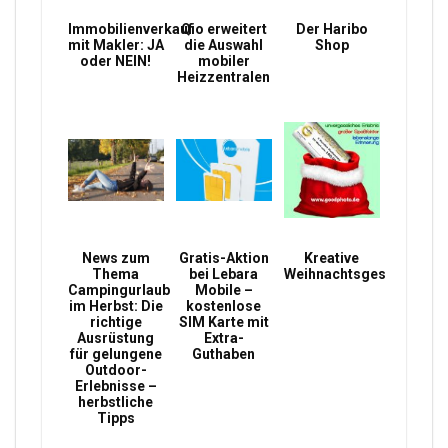
Immobilienverkauf
Qio erweitert
Der Haribo
mit Makler: JA
die Auswahl
Shop
oder NEIN!
mobiler
Heizzentralen
News zum
Gratis-Aktion
Kreative
Thema
bei Lebara
Weihnachtsgeschenke
Campingurlaub
Mobile –
im Herbst: Die
kostenlose
richtige
SIM Karte mit
Ausrüstung
Extra-
für gelungene
Guthaben
Outdoor-
Erlebnisse –
herbstliche
Tipps