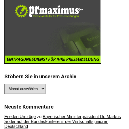
Stöbern Sie in unserem Archiv
Stöbern
Sie
in
unserem
Archiv
Neuste Kommentare
Frieden Umzüge
zu
Bayerischer Ministerpräsident Dr. Markus
Söder auf der Bundeskonferenz der Wirtschaftsjunioren
Deutschland