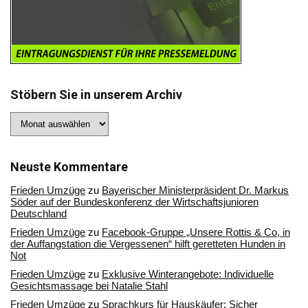
Stöbern Sie in unserem Archiv
Stöbern
Sie
in
unserem
Archiv
Neuste Kommentare
Frieden Umzüge
zu
Bayerischer Ministerpräsident Dr. Markus
Söder auf der Bundeskonferenz der Wirtschaftsjunioren
Deutschland
Frieden Umzüge
zu
Facebook-Gruppe „Unsere Rottis & Co, in
der Auffangstation die Vergessenen“ hilft geretteten Hunden in
Not
Frieden Umzüge
zu
Exklusive Winterangebote: Individuelle
Gesichtsmassage bei Natalie Stahl
Frieden Umzüge
zu
Sprachkurs für Hauskäufer: Sicher