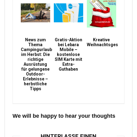
News zum
Gratis-Aktion
Kreative
Thema
bei Lebara
Weihnachtsgeschenke
Campingurlaub
Mobile –
im Herbst: Die
kostenlose
richtige
SIM Karte mit
Ausrüstung
Extra-
für gelungene
Guthaben
Outdoor-
Erlebnisse –
herbstliche
Tipps
We will be happy to hear your thoughts
HINTERLASSE EINEN